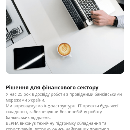
Рішення для фінансового сектору
У нас 25 років досвіду роботи з провідними банківськими
мережами України.
Ми впроваджуємо інфраструктурні ІТ-проєкти будь-якої
складності, забезпечуючи безперебійну роботу
банківських відділень.
ВЕРНА виконує технічну підтримку обладнання та
користувачів, дотримуючись найкращих практик з