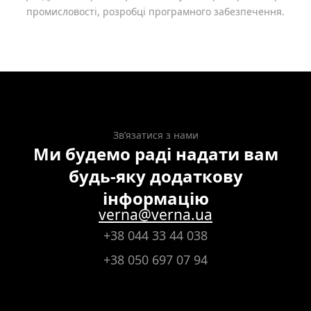
промисловості, розробці програмного забезпечення.
Зв’язатися з нами
Ми будемо раді надати вам
будь-яку додаткову
інформацію
verna@verna.ua
+38 044 33 44 038
+38 050 697 07 94