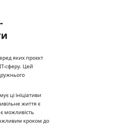
-
ти
серед яких проєкт
IT-сферу. Цей
 дружнього
ує ці ініціативи
цивільне життя є
ає можливість
 важливим кроком до