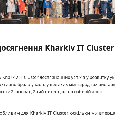
досягнення Kharkiv IT Cluster
Kharkiv IT Cluster досяг значних успіхів у розвитку ук
 активно брала участь у великих міжнародних виставк
ський інноваційний потенціал на світовій арені.
собливим для Kharkiv IT Cluster, оскільки ми впер