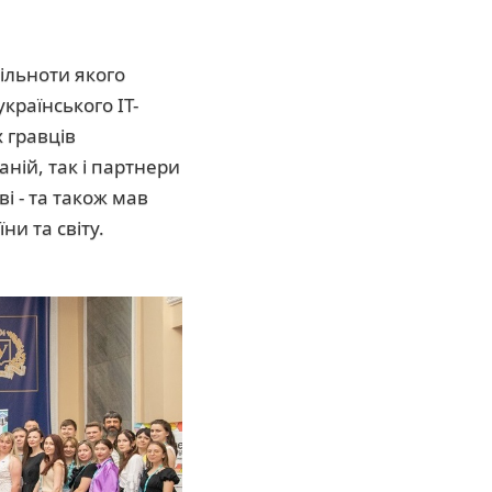
пільноти якого
країнського IT-
 гравців
аній, так і партнери
ві - та також мав
ни та світу.