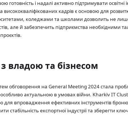
ю готовність і надалі активно підтримувати освітні ін
вка висококваліфікованих кадрів є основою для розвитк
ерситетами, коледжами та школами дозволить не лиш
істів, але й забезпечить підприємства необхідними т
 проєктів.
 з владою та бізнесом
тем обговорення на General Meeting 2024 стала пр
 є особливо актуальною в умовах війни. Kharkiv IT Clus
ою для впровадження ефективних інструментів брон
ти стабільність експортної індустрії та зберегти клю