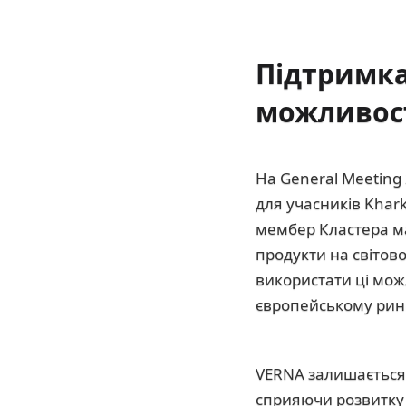
Підтримка
можливості
На General Meeting
для учасників Khark
мембер Кластера ма
продукти на світов
використати ці мож
європейському рин
VERNA залишається 
сприяючи розвитку 