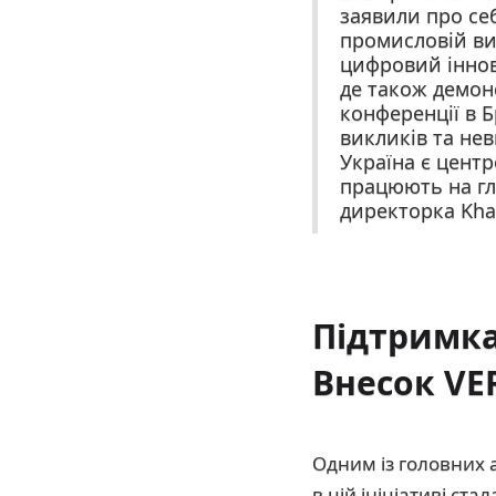
заявили про себ
промисловій ви
цифровий іннова
де також демонс
конференції в Б
викликів та не
Україна є центр
працюють на гло
директорка Khar
Підтримка 
Внесок VE
Одним із головних а
в цій ініціативі ст