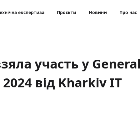
ехнічна експертиза
Проєкти
Новини
Про нас
зяла участь у Genera
2024 від Kharkiv IT