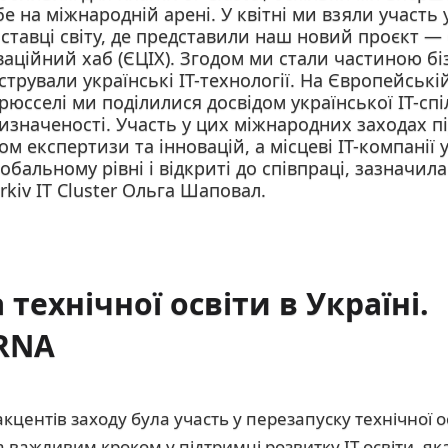
е на міжнародній арені. У квітні ми взяли участь
ставці світу, де представили наш новий проєкт 
ційний хаб (ЄЦІХ). Згодом ми стали частиною бізне
трували українські IT-технології. На Європейські
рюсселі ми поділилися досвідом української IT-сп
визначеності. Участь у цих міжнародних заходах п
ом експертизи та інновацій, а місцеві IT-компанії
бальному рівні і відкриті до співпраці, зазначил
kiv IT Cluster Ольга Шаповал.
технічної освіти в Україні.
RNA
кцентів заходу була участь у перезапуску технічної о
ала важливим кроком у підтримці розвитку IT-освіти, я