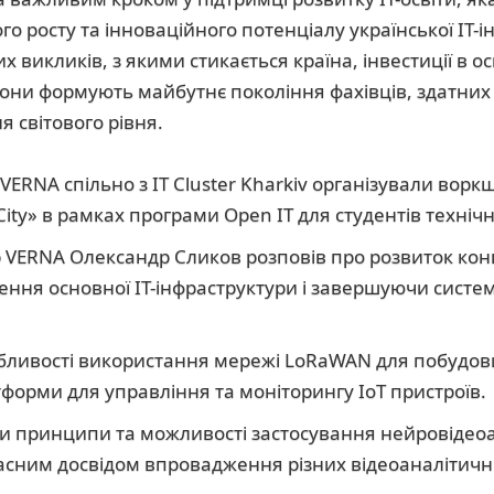
о росту та інноваційного потенціалу української IT-ін
 викликів, з якими стикається країна, інвестиції в осв
они формують майбутнє покоління фахівців, здатних
я світового рівня.
 VERNA спільно з IT Cluster Kharkiv організували ворк
ity» в рамках програми Open IT для студентів технічн
 VERNA Олександр Сликов розповів про розвиток конце
ення основної IT-інфраструктури і завершуючи систе
обливості використання мережі LoRaWAN для побудови
тформи для управління та моніторингу IoT пристроїв.
и принципи та можливості застосування нейровідеоа
власним досвідом впровадження різних відеоаналітичн