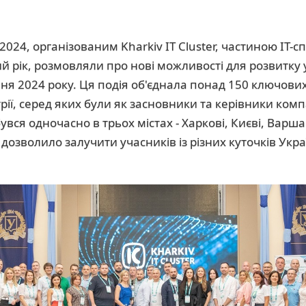
2024, організованим Kharkiv IT Cluster, частиною ІТ-с
й рік, розмовляли про нові можливості для розвитку у
ння 2024 року. Ця подія об'єднала понад 150 ключових
стрії, серед яких були як засновники та керівники комп
бувся одночасно в трьох містах - Харкові, Києві, Варша
озволило залучити учасників із різних куточків Украї