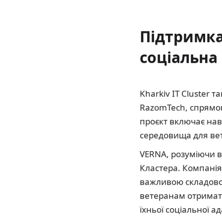
Підтримка 
соціальна 
Kharkiv IT Cluster 
RazomTech, спрямов
проєкт включає нав
середовища для вете
VERNA, розуміючи ва
Кластера. Компанія 
важливою складовою
ветеранам отримати
їхньої соціальної ад