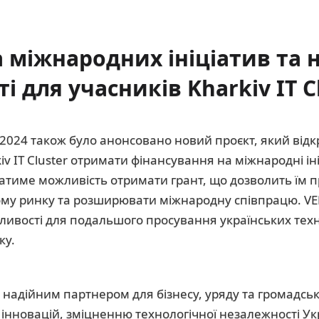
 міжнародних ініціатив та н
 для учасників Kharkiv IT C
 2024 також було анонсовано новий проєкт, який від
iv IT Cluster отримати фінансування на міжнародні і
тиме можливість отримати грант, що дозволить їм п
ому ринку та розширювати міжнародну співпрацю. V
ливості для подальшого просування українських техн
ку.
надійним партнером для бізнесу, уряду та громадськ
інновацій, зміцненню технологічної незалежності Ук