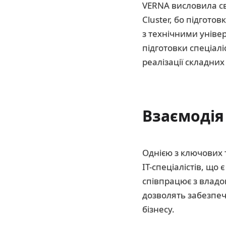
VERNA висловила сво
Cluster, бо підгото
з технічними унів
підготовки спеціал
реалізації складних
Взаємодія
Однією з ключових 
IT-спеціалістів, що
співпрацює з влад
дозволять забезпечи
бізнесу.