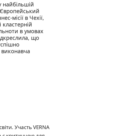
 у найбільшій
— Європейський
с-місії в Чехії,
й кластерній
ільноти в умовах
ідкреслила, що
 успішно
а виконавча
світи. Участь VERNA
ка є критичною для