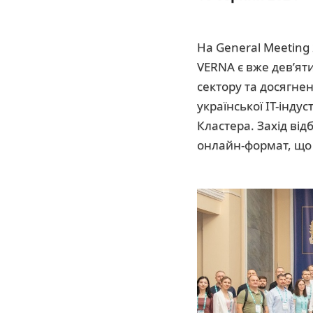
На General Meeting 
VERNA є вже дев’яти
сектору та досягне
української IT-інду
Кластера. Захід від
онлайн-формат, що д