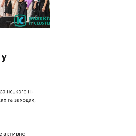
 у
раїнського IT-
ах та заходах,
ше активно