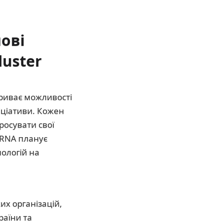
ові
luster
криває можливості
ніціативи. Кожен
росувати свої
ERNA планує
ологій на
их організацій,
раїни та