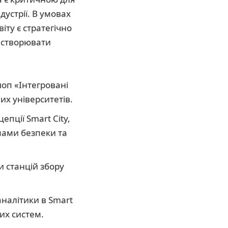
дустрії. В умовах
іту є стратегічно
 створювати
шоп «Інтегровані
их університетів.
пції Smart City,
мами безпеки та
 станцій збору
налітики в Smart
их систем.