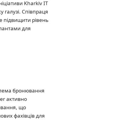
іціативи Kharkiv IT
у галузі. Співпраця
е підвищити рівень
алантами для
облема бронювання
ter активно
ювання, що
чових фахівців для