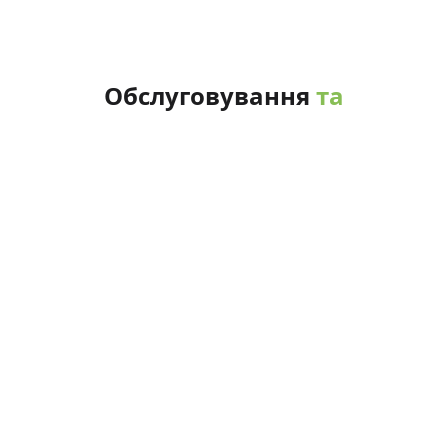
Обслуговування
та
підтримка
Технічна підтримка IT обладнання
магазинів та складів на всій
території України
Віддалена ІТ підтримка
користувачів
Комплексний аутсорсинг IT
інфраструктури роздрібної мережі