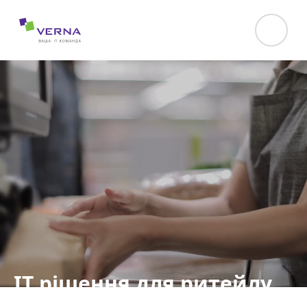
hreflang="uk-UA"
IT рішення для ритейлу