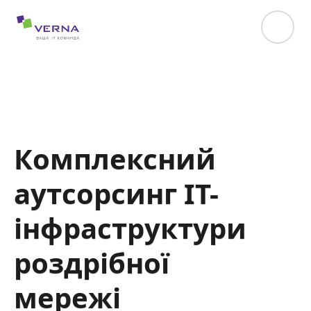
hreflang="uk-UA"
Комплексний
аутсорсинг IT-
інфраструктури
роздрібної
мережі