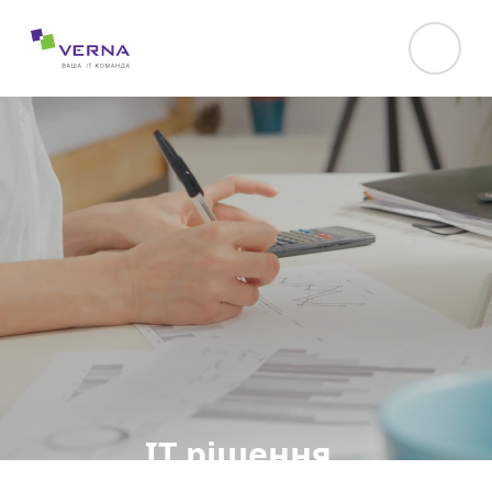
hreflang="uk-UA"
ІТ рішення
для фінансового сектора