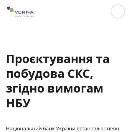
hreflang="uk-UA"
Проєктування та
побудова СКС,
згідно вимогам
НБУ
Національний банк України встановлює певні