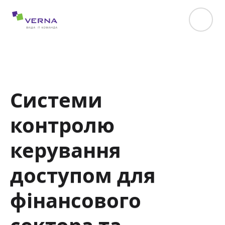
hreflang="uk-UA"
Системи
контролю
керування
доступом для
фінансового