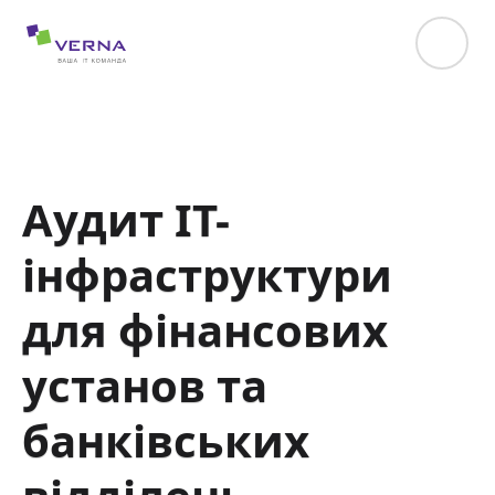
hreflang="uk-UA"
Аудит IT-
інфраструктури
для фінансових
установ та
банківських