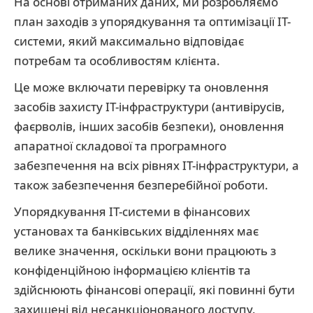
На основі отриманих даних, ми розробляємо
план заходів з упорядкування та оптимізації IT-
системи, який максимально відповідає
потребам та особливостям клієнта.
Це може включати перевірку та оновлення
засобів захисту IT-інфраструктури (антивірусів,
фаєрволів, інших засобів безпеки), оновлення
апаратної складової та програмного
забезпечення на всіх рівнях IT-інфраструктури, а
також забезпечення безперебійної роботи.
Упорядкування IT-системи в фінансових
установах та банківських відділеннях має
велике значення, оскільки вони працюють з
конфіденційною інформацією клієнтів та
здійснюють фінансові операції, які повинні бути
захищені від несанкціонованого доступу.