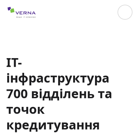
hreflang="uk-UA"
ІТ-
інфраструктура
700 відділень та
точок
кредитування