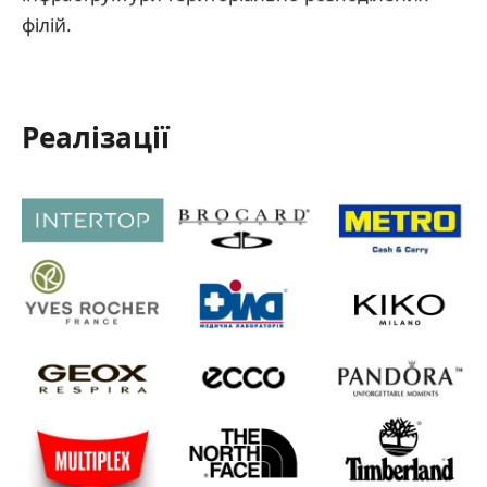
філій.
Реалізації