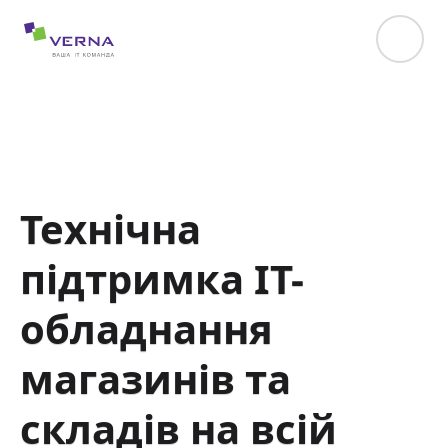
hreflang="uk-UA"
Технічна
підтримка IT-
обладнання
магазинів та
складів на всій