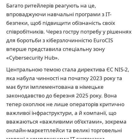
Багато ритейлерів реагують на це,
впроваджуючи навчальні програми з ІТ-
безпеки, щоб підвищити обізнаність своїх
співробітників. Через гостру потребу у рішеннях
для боротьби з кіберзлочинністю EuroCIS
вперше представила спеціальну зону
«Cybersecurity Hub».
Центральною темою стала директива ЄС NIS-2,
яка набула чинності на початку 2023 року та
має бути імплементована в німецьке
законодавство до березня 2025 року. Вона
тепер охоплює не лише операторів критично
важливої інфраструктури, а й компанії, що
вважаються «важливими об’єктами», зокрема
онлайн-маркетплейси та великі торговельні
мережі з комплексними ІТ-системами.