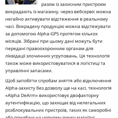
разом із захисним пристроєм
викрадають із магазину, через вебсервіс можна
негайно активувати відстеження в реальному
часі. Викрадену продукцію можна відстежувати
за допомогою Alpha-GPS протягом кількох
місяців. Зібрані при цьому дані можуть бути
передані правоохоронним органам для
ліквідації злочинних угруповань. Ця технологія
також може використовуватися в логістиці та
управлінні запасами.
Щоб запобігти спробам зняття або відключення
Alpha-захисту без дозволу ще на касі, технологія
«Alpha DeArm» використовує двофакторну
аутентифікацію, що захищає від нелегальних
розблокувальних пристроїв, таких як саморобні
або придбані на чорному ринку магнітні