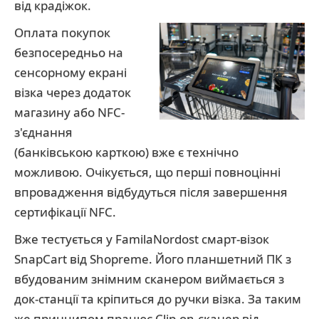
від крадіжок.
Оплата покупок
безпосередньо на
сенсорному екрані
візка через додаток
магазину або NFC-
з'єднання
(банківською карткою) вже є технічно
можливою. Очікується, що перші повноцінні
впровадження відбудуться після завершення
сертифікації NFC.
Вже тестується у FamilaNordost смарт-візок
SnapCart від Shopreme. Його планшетний ПК з
вбудованим знімним сканером виймається з
док-станції та кріпиться до ручки візка. За таким
же принципом працює Clip-on-сканер від