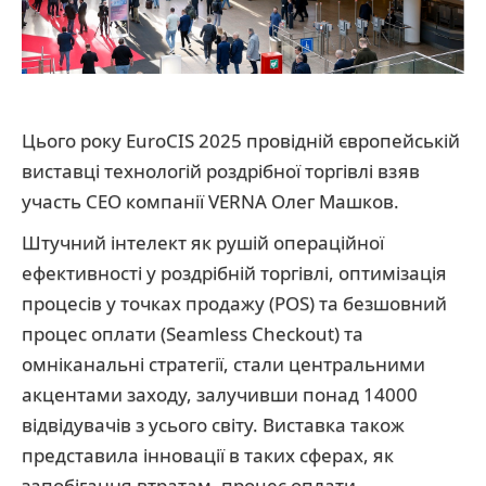
Цього року EuroCIS 2025 провідній європейській
виставці технологій роздрібної торгівлі взяв
участь CEO компанії VERNA Олег Машков.
Штучний інтелект як рушій операційної
ефективності у роздрібній торгівлі, оптимізація
процесів у точках продажу (POS) та безшовний
процес оплати (Seamless Checkout) та
омніканальні стратегії, стали центральними
акцентами заходу, залучивши понад 14000
відвідувачів з усього світу. Виставка також
представила інновації в таких сферах, як
запобігання втратам, процес оплати,