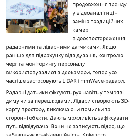
продовження тренду
у відеоаналітиці –
заміна традиційних
камер
відеоспостереження
радарними та лідарними датчиками. Якщо
раніше для підрахунку відвідувачів, контролю
черг та моніторингу персоналу
використовувалися відеокамери, тепер усе
частіше застосовують LiDAR і mmWave-радари.
Радарні датчики фіксують рух навіть у темряві,
диму чи за перешкодами. Лідари створюють 3D-
карту простору, виключаючи помилки та
сторонні об'єкти. Дають можливість зафіксувати
путь відвідувача. Вони не записують відео, що
забезпечує конфіденційність. Крім того,