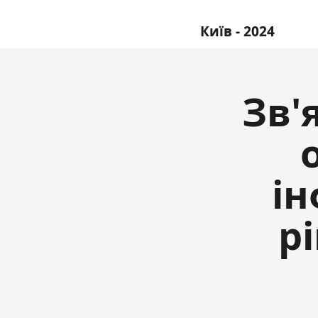
Київ - 2024
Зв'
ін
р