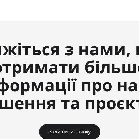
яжіться з нами,
отримати більш
формації про н
ішення та проєк
Залишити заявку