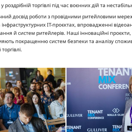
у роздрібній торгівлі під час воєнних дій та нестабіль
ічний досвід роботи з провідними ритейловими мере
а інфраструктурних ІТ-проєктах, впровадженні відеоа
ання й систем ритейлерів. Наші інноваційні проєкти,
рияють покращенню систем безпеки та аналізу спожи
 торгівлі.