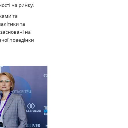
ності на ринку.
жами та
налітики та
 засновані на
вчої поведінки