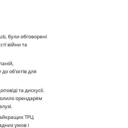
lub, були обговорені
сті війни та
паній,
до об'єктів для
повіді та дискусії.
волило орендарям
лузі.
 найкращих ТРЦ
адних умов і