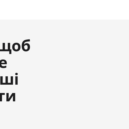
 щоб
е
аші
ти