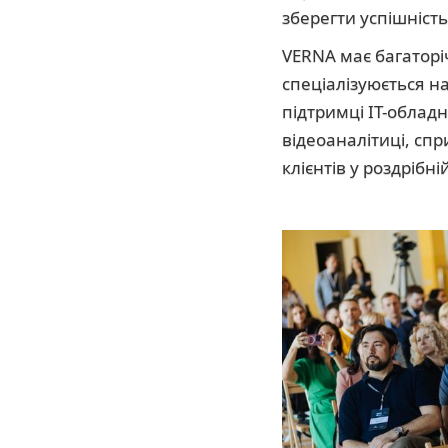
зберегти успішність 
VERNA має багатор
спеціалізуюється н
підтримці ІТ-обладн
відеоаналітиці, сп
клієнтів у роздрібній