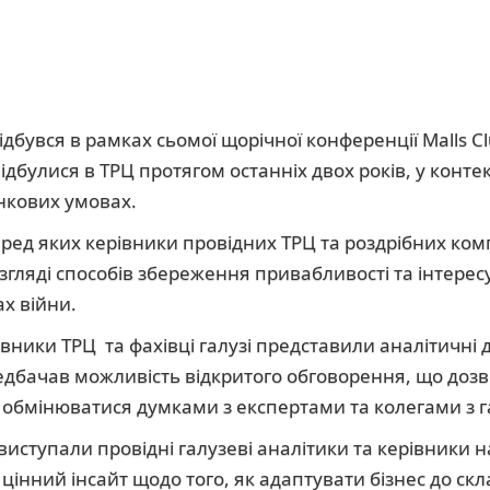
відбувся в рамках сьомої щорічної конференції Malls C
відбулися в ТРЦ протягом останніх двох років, у контек
инкових умовах.
еред яких керівники провідних ТРЦ та роздрібних ком
гляді способів збереження привабливості та інтересу 
ах війни.
вники ТРЦ та фахівці галузі представили аналітичні до
едбачав можливість відкритого обговорення, що доз
 обмінюватися думками з експертами та колегами з га
виступали провідні галузеві аналітики та керівники
 цінний інсайт щодо того, як адаптувати бізнес до скл