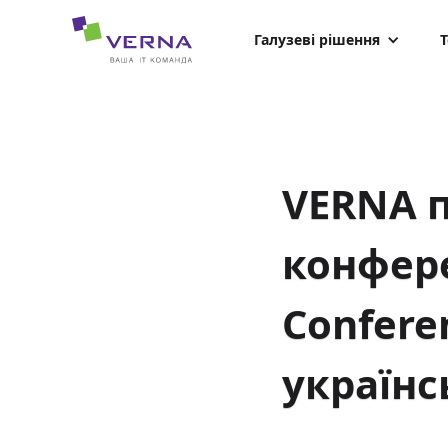
hreflang="uk-UA"
Галузеві рішення
Т
VERNA п
конфере
Confere
українс