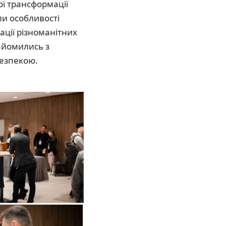
ої трансформації
ули особливості
ації різноманітних
найомились з
безпекою.