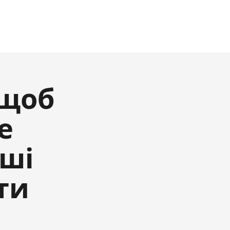
 щоб
е
аші
ти