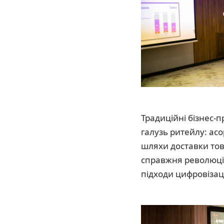
Традиційні бізнес-п
галузь ритейлу: асо
шляхи доставки това
справжня революція
підходи цифровізаці