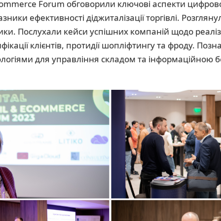
& Ecommerce Forum обговорили ключові аспекти цифров
казники ефективності діджиталізації торгівлі. Розглян
тики. Послухали кейси успішних компаній щодо реаліз
ифікації клієнтів, протидії шопліфтингу та фроду. Поз
логіями для управління складом та інформаційною 