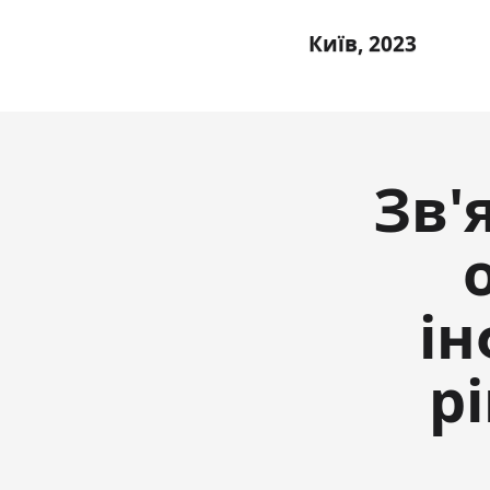
Київ, 2023
Зв'
ін
р