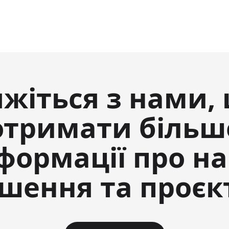
яжіться з нами,
отримати більш
формації про н
ішення та проєк