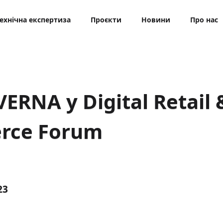
ехнічна експертиза
Проєкти
Новини
Про нас
ERNA у Digital Retail 
rce Forum
23