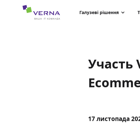
hreflang="uk-UA"
Галузеві рішення
Т
Участь V
Ecomme
17 листопада 20