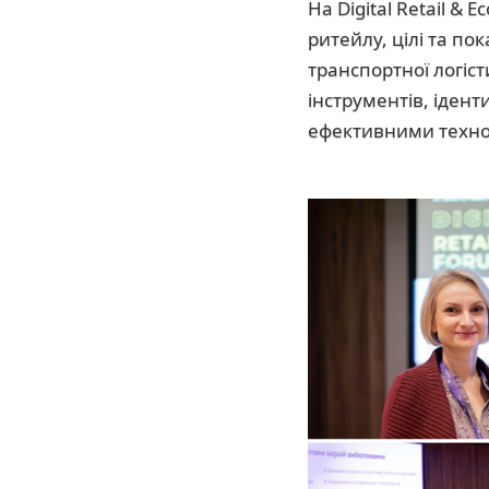
На Digital Retail 
ритейлу, цілі та по
транспортної логіс
інструментів, ідент
ефективними техно