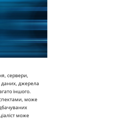
я, сервери,
я даних, джерела
агато іншого.
аспектами, може
едбачуваних
ціаліст може