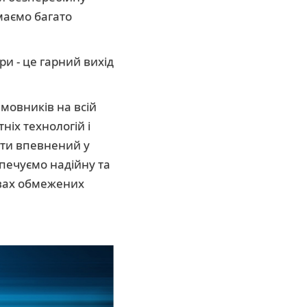
маємо багато
и - це гарний вихід
амовників на всій
ніх технологій і
ути впевнений у
зпечуємо надійну та
овах обмежених