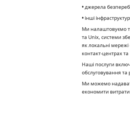
•
джерела безперебі
•
інші інфраструктур
Ми налаштовуємо та
та Unix, системи з
як локальні мережі 
контакт-центрах та
Наші послуги включ
обслуговування та 
Ми можемо надавати
економити витрати