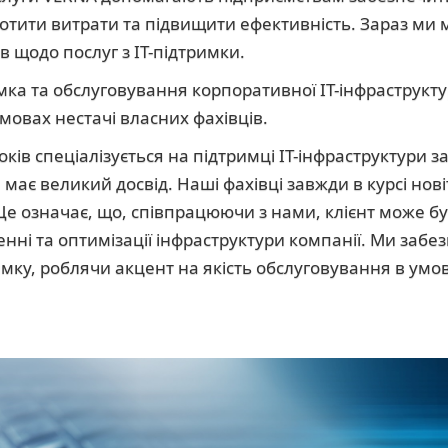
ротити витрати та підвищити ефективність. Зараз ми 
ів щодо послуг з ІТ-підтримки.
ка та обслуговування корпоративної ІТ-інфраструктур
мовах нестачі власних фахівців.
ків спеціалізується на підтримці ІТ-інфраструктури з
 має великий досвід. Наші фахівці завжди в курсі новіт
. Це означає, що, співпрацюючи з нами, клієнт може б
нні та оптимізації інфраструктури компанії. Ми забе
имку, роблячи акцент на якість обслуговування в ум