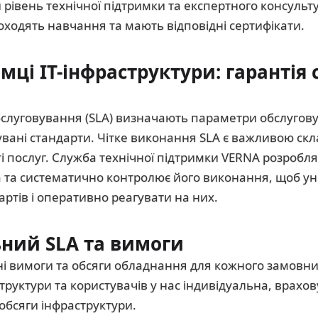
 рівень технічної підтримки та експертного консульт
роходять навчання та мають відповідні сертифікати.
мці ІТ-інфраструктури: гарантія 
бслуговування (SLA) визначають параметри обслугов
вані стандарти. Чітке виконання SLA є важливою ск
і послуг. Служба технічної підтримки VERNA розробля
а та систематично контролює його виконання, щоб у
артів і оперативно реагувати на них.
ьний SLA та вимоги
ні вимоги та обсяги обладнання для кожного замовни
труктури та користувачів у нас індивідуальна, врахо
 обсяги інфраструктури.