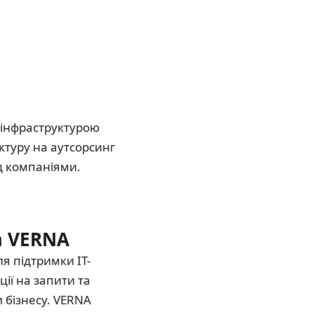
-інфраструктурою
ктуру на аутсорсинг
ед компаніями.
а VERNA
я підтримки ІТ-
ії на запити та
и бізнесу. VERNA