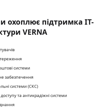
ми охоплює підтримка ІТ-
ктури VERNA
тувачів
стереження
поштові системи
не забезпечення
льні системи (СКС)
доступу та антикрадіжні системи
аднання