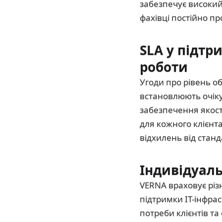
забезпечує високий
фахівці постійно п
SLA у підтри
роботи
Угоди про рівень о
встановлюють очіку
забезпечення якост
для кожного клієнт
відхилень від станд
Індивідуал
VERNA враховує різ
підтримки ІТ-інфрас
потреби клієнтів та