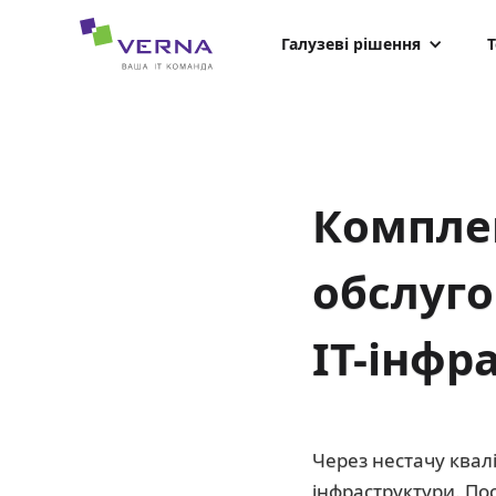
hreflang="uk-UA"
Галузеві рішення
Т
Компле
обслуго
ІТ-інфр
Через нестачу квалі
інфраструктури. П