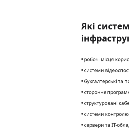
Які систе
інфрастру
•
робочі місця корис
•
системи відеоспо
•
бухгалтерські та 
•
стороннє програм
•
структуровані кабе
•
системи контролю 
•
сервери та ІТ-обл