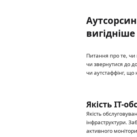
Аутсорсин
вигідніше 
Питання про те, чи
чи звернутися до д
чи аутстаффінг, що 
Якість ІТ-о
Якість обслуговува
інфраструктури. Заб
активного моніторин