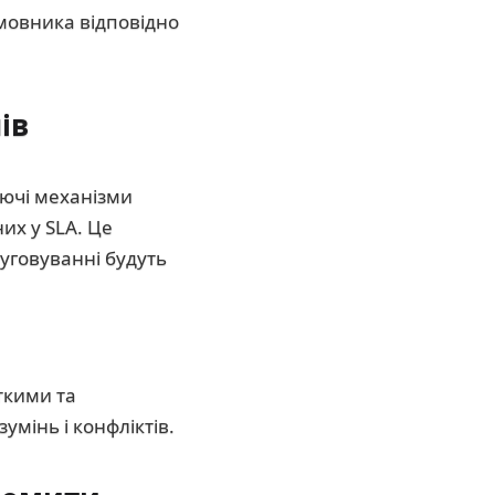
амовника відповідно
ів
уючі механізми
их у SLA. Це
уговуванні будуть
ткими та
умінь і конфліктів.