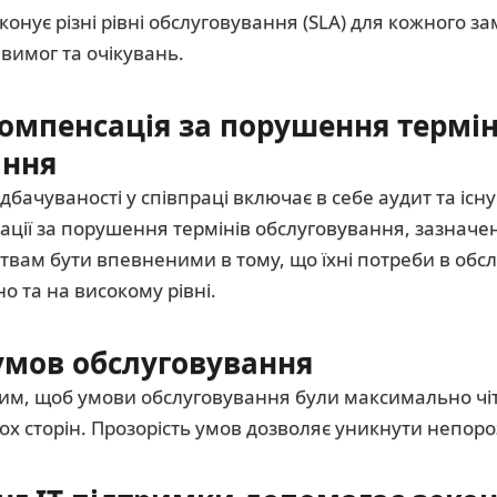
конує різні рівні обслуговування (SLA) для кожного з
 вимог та очікувань.
омпенсація за порушення термін
ання
бачуваності у співпраці включає в себе аудит та існ
ації за порушення термінів обслуговування, зазначен
твам бути впевненими в тому, що їхні потреби в обсл
о та на високому рівні.
умов обслуговування
им, щоб умови обслуговування були максимально чі
х сторін. Прозорість умов дозволяє уникнути непороз