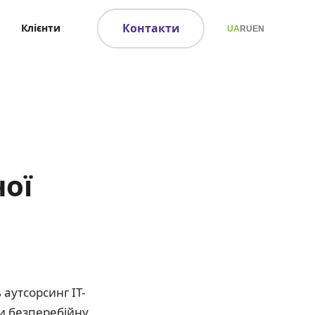
Контакти
Клієнти
UA
RU
EN
ої
аутсорсинг ІТ-
и безперебійну