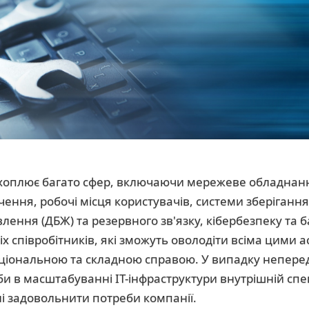
охоплює багато сфер, включаючи мережеве обладнанн
ення, робочі місця користувачів, системи зберіганн
ення (ДБЖ) та резервного зв'язку, кібербезпеку та б
іх співробітників, які зможуть оволодіти всіма цими 
аціональною та складною справою. У випадку непер
и в масштабуванні ІТ-інфраструктури внутрішній спе
ні задовольнити потреби компанії.