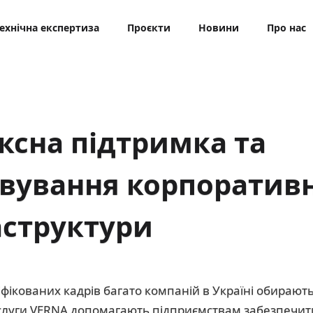
ехнічна експертиза
Проєкти
Новини
Про нас
ксна підтримка та
вування корпоративн
аструктури
фікованих кадрів багато компаній в Україні обирають 
ослуги VERNA допомагають підприємствам забезпечит