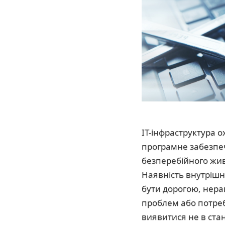
ІТ-інфраструктура 
програмне забезпеч
безперебійного живл
Наявність внутрішн
бути дорогою, нер
проблем або потреб
виявитися не в ста