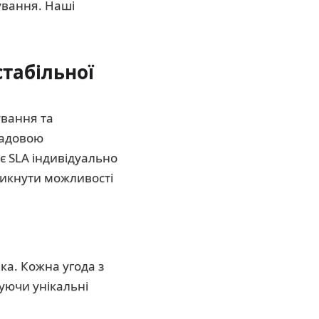
ування. Наші
стабільної
ування та
ладовою
є SLA індивідуально
никнути можливості
ка. Кожна угода з
вуючи унікальні