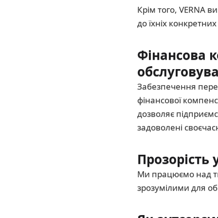
Крім того, VERNA ви
до їхніх конкретних
Фінансова к
обслуговув
Забезпечення перед
фінансової компенс
дозволяє підприємс
задоволені своєчасн
Прозорість 
Ми працюємо над т
зрозумілими для обо