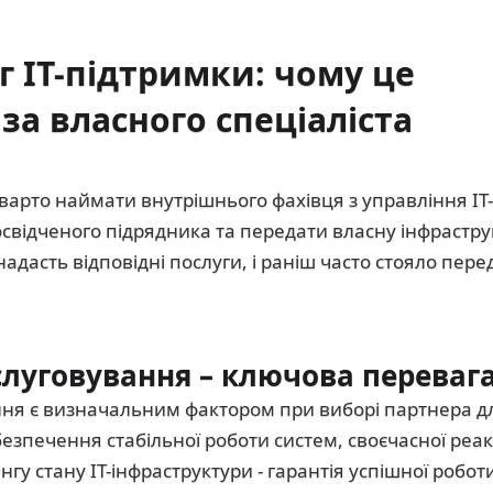
г ІТ-підтримки: чому це
за власного спеціаліста
 варто наймати внутрішнього фахівця з управління ІТ
освідченого підрядника та передати власну інфрастру
надасть відповідні послуги, і раніш часто стояло пер
бслуговування – ключова переваг
ння є визначальним фактором при виборі партнера дл
езпечення стабільної роботи систем, своєчасної реакц
гу стану ІТ-інфраструктури - гарантія успішної робот