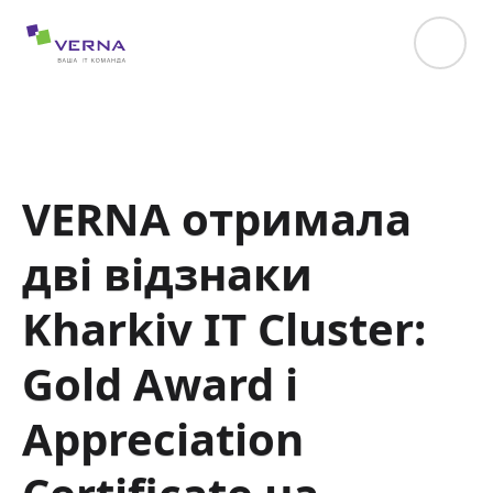
hreflang="uk-UA"
VERNA отримала
дві відзнаки
Kharkiv IT Cluster:
Gold Award і
Appreciation