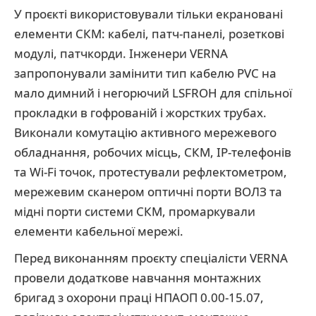
У проєкті використовували тільки екрановані
елементи СКМ: кабелі, патч-панелі, розеткові
модулі, патчкорди. Інженери VERNA
запропонували замінити тип кабелю PVC на
мало димний і негорючий LSFROH для спільної
прокладки в гофрованій і жорстких трубах.
Виконали комутацію активного мережевого
обладнання, робочих місць, СКМ, ІР-телефонів
та Wi-Fi точок, протестували рефлектометром,
мережевим сканером оптичні порти ВОЛЗ та
мідні порти системи СКМ, промаркували
елементи кабельної мережі.
Перед виконанням проєкту спеціалісти VERNA
провели додаткове навчання монтажних
бригад з охорони праці НПАОП 0.00-15.07,