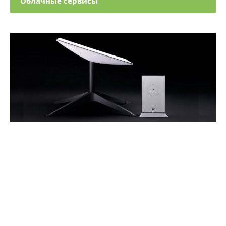
Облачные сервисы
Источники бесперебойного
питания
Starlink - резервные каналы
связи