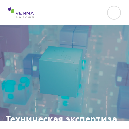
hreflang="uk-UA"
Техническая экспертиза