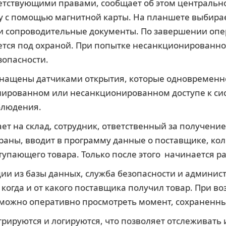
тствующими правами, сообщает об этом центрально
у с помощью магнитной карты. На планшете выбира
 и сопроводительные документы. По завершении оп
ается под охраной. При попытке несанкционированно
зопасности.
снащены датчиками открытия, которые одновременн
нированном или несанкционированном доступе к си
блюдения.
ает на склад, сотрудник, ответственный за получени
раны, вводит в программу данные о поставщике, кол
пающего товара. Только после этого начинается ра
ии из базы данных, служба безопасности и админист
, когда и от какого поставщика получил товар. При 
можно оперативно просмотреть момент, сохраненны
трируются и логируются, что позволяет отслеживать