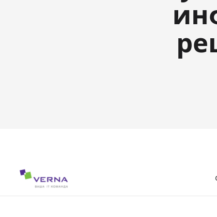
ин
ре