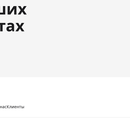
ших
тах
нас
Клиенты