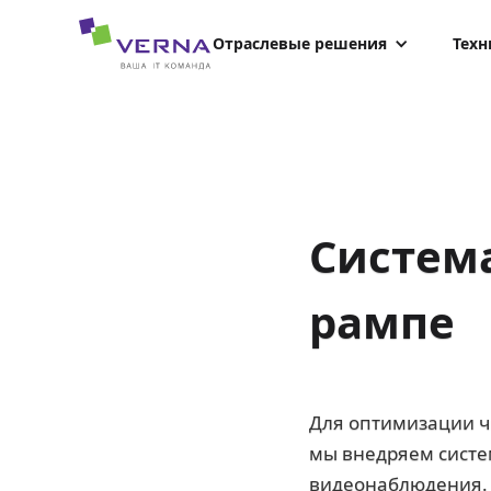
hreflang="uk-UA"
Отраслевые решения
Техн
Система
рампе
Для оптимизации ч
мы внедряем систем
видеонаблюдения.