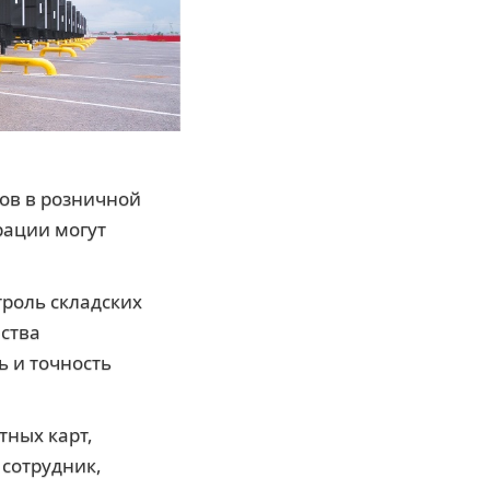
ов в розничной
ерации могут
роль складских
ства
ь и точность
тных карт,
сотрудник,