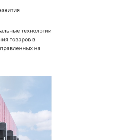
азвития
уальные технологии
ия товаров в
аправленных на