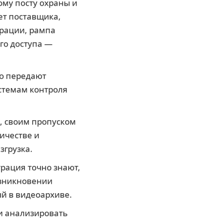
му посту охраны и
ет поставщика,
ерации, рампа
го доступа —
о передают
стемам контроля
е, своим пропуском
ичестве и
згрузка.
рация точно знают,
возникновении
й в видеоархиве.
 и анализировать