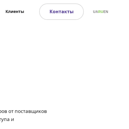
Контакты
Клиенты
UA
RU
EN
ров от поставщиков
тупа и