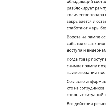
обладающий соотве
разблокирует рамп
количество товара
закрывается и ост
сработают меры бе
Ворота на рампе о
события о санкцио
доступа и видеона
Когда товар поступ
снимает рампу с ох
наименовании посту
Согласно информац
кто из сотрудников
спорных ситуаций 
Все действия регис