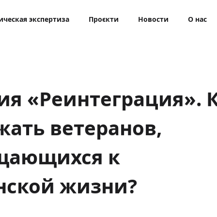
ическая экспертиза
Проєкти
Новости
О нас
ия «Реинтеграция». 
жать ветеранов,
щающихся к
нской жизни?