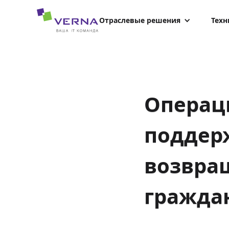
hreflang="uk-UA"
Отраслевые решения
Техн
Операц
поддер
возвра
гражда