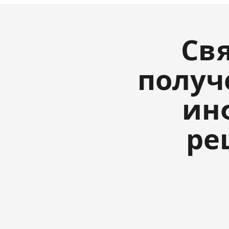
Св
получ
ин
ре