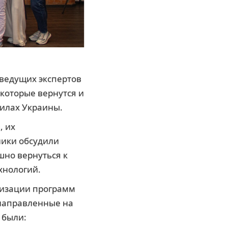
 ведущих экспертов
 которые вернутся и
Силах Украины.
, их
ники обсудили
шно вернуться к
хнологий.
лизации программ
 направленные на
 были: