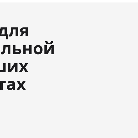
для
ельной
ших
тах